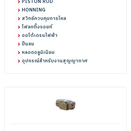
PISTON ROD
HONNING
สวิทช์ควบคุมการไหล
โฟลทติ้งจอยท์
ออโต้เดรนไฟฟ้า
ปืนลม
หลอดอลูมิเนียม
อุปกรณ์สำหรับงานสุญญากาศ