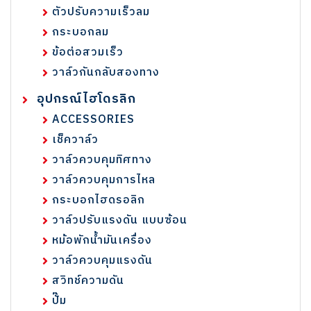
ตัวปรับความเร็วลม
กระบอกลม
ข้อต่อสวมเร็ว
วาล์วกันกลับสองทาง
อุปกรณ์ไฮโดรลิก
ACCESSORIES
เช็ควาล์ว
วาล์วควบคุมทิศทาง
วาล์วควบคุมการไหล
กระบอกไฮดรอลิก
วาล์วปรับแรงดัน แบบซ้อน
หม้อพักน้ำมันเครื่อง
วาล์วควบคุมแรงดัน
สวิทช์ความดัน
ปั๊ม