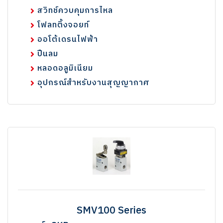
สวิทช์ควบคุมการไหล
โฟลทติ้งจอยท์
ออโต้เดรนไฟฟ้า
ปืนลม
หลอดอลูมิเนียม
อุปกรณ์สำหรับงานสุญญากาศ
SMV100 Series