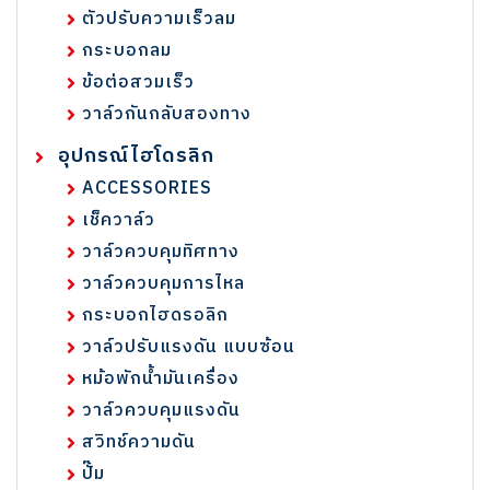
ตัวปรับความเร็วลม
กระบอกลม
ข้อต่อสวมเร็ว
วาล์วกันกลับสองทาง
อุปกรณ์ไฮโดรลิก
ACCESSORIES
เช็ควาล์ว
วาล์วควบคุมทิศทาง
วาล์วควบคุมการไหล
กระบอกไฮดรอลิก
วาล์วปรับแรงดัน แบบซ้อน
หม้อพักน้ำมันเครื่อง
วาล์วควบคุมแรงดัน
สวิทช์ความดัน
ปั๊ม