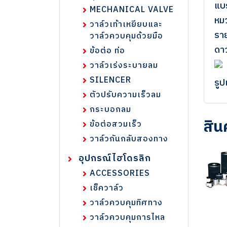
แบ
MECHANICAL VALVE
หมว
วาล์วเท้าเหยียบและ
ราย
วาล์วควบคุมด้วยมือ
ดาว
ข้อต่อ ท่อ
วาล์วเร่งระบายลม
SILENCER
รูปเ
ตัวปรับความเร็วลม
กระบอกลม
สิน
ข้อต่อสวมเร็ว
วาล์วกันกลับสองทาง
อุปกรณ์ไฮโดรลิก
BQE Series
ACCESSORIES
แบรนด์ : SNS
เช็ควาล์ว
วาล์วควบคุมทิศทาง
วาล์วควบคุมการไหล