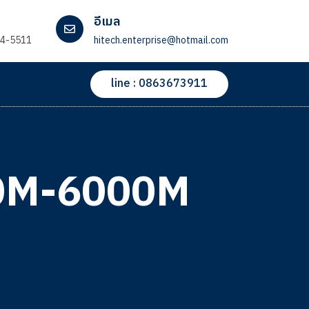
อีเมล
54-5511
hitech.enterprise@hotmail.com
line : 0863673911
00M-6000M