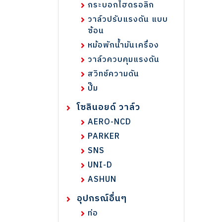
กระบอกไฮดรอลิก
วาล์วปรับแรงดัน แบบ
ซ้อน
หม้อพักน้ำมันเครื่อง
วาล์วควบคุมแรงดัน
สวิทช์ความดัน
ปั๊ม
โซลินอยด์ วาล์ว
AERO-NCD
PARKER
SNS
UNI-D
ASHUN
อุปกรณ์อื่นๆ
ท่อ