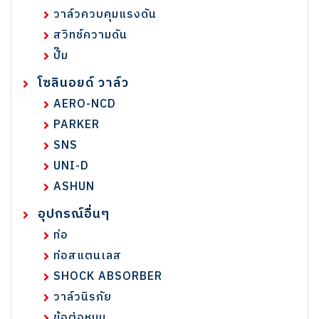
วาล์วควบคุมแรงดัน
สวิทช์ความดัน
ปั๊ม
โซลินอยด์ วาล์ว
AERO-NCD
PARKER
SNS
UNI-D
ASHUN
อุปกรณ์อื่นๆ
ท่อ
ท่อสแตนเลส
SHOCK ABSORBER
วาล์วนิรภัย
ข้อต่อหมุน